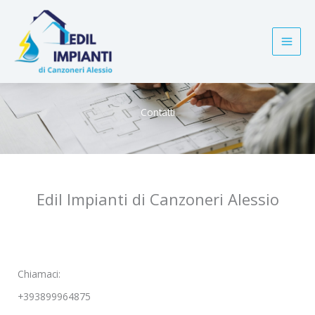
Vai
al
contenuto
Contatti
Edil Impianti di Canzoneri Alessio
Chiamaci:
+393899964875